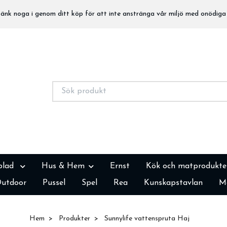
nk noga i genom ditt köp för att inte anstränga vår miljö med onödiga 
blad
Hus & Hem
Ernst
Kök och matprodukte
utdoor
Pussel
Spel
Rea
Kunskapstavlan
M
Hem
Produkter
Sunnylife vattenspruta Haj