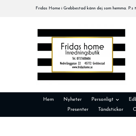
Fridas Home i Grebbestad känn dej som hemma. P.s tä
Hem
Nyheter
Personligt
Ed
Presenter
Tändstickor
O