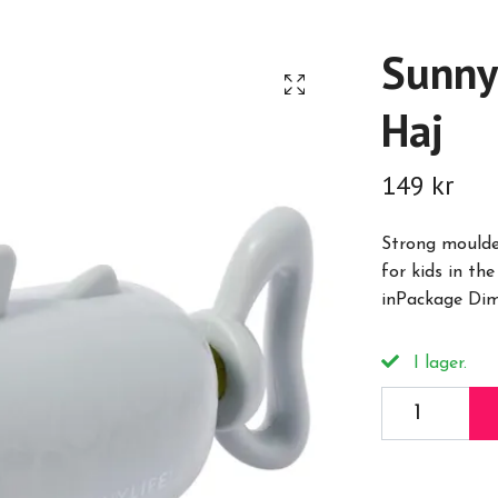
Sunny
Haj
149 kr
Strong moulded
for kids in the
inPackage Dime
I lager.