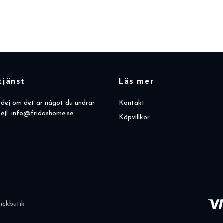
tjänst
Läs mer
dej om det är något du undrar
Kontakt
ejl:
info@fridashome.se
Köpvillkor
ickbutik