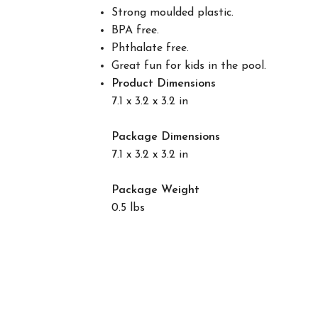
Strong moulded plastic.
BPA free.
Phthalate free.
Great fun for kids in the pool.
Product Dimensions
7.1 x 3.2 x 3.2 in
Package Dimensions
7.1 x 3.2 x 3.2 in
Package Weight
0.5 lbs