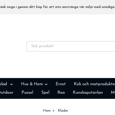
nk noga i genom ditt köp för att inte anstränga vår miljö med onödiga 
blad
Hus & Hem
Ernst
Kök och matprodukte
utdoor
Pussel
Spel
Rea
Kunskapstavlan
M
Hem
Kläder