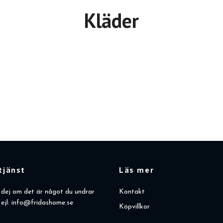
Kläder
tjänst
Läs mer
dej om det är något du undrar
Kontakt
ejl:
info@fridashome.se
Köpvillkor