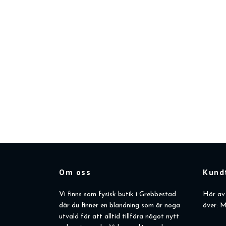
Om oss
Kund
Vi finns som fysisk butik i Grebbestad
Hör av 
där du finner en blandning som är noga
över: M
utvald för att alltid tillföra något nytt