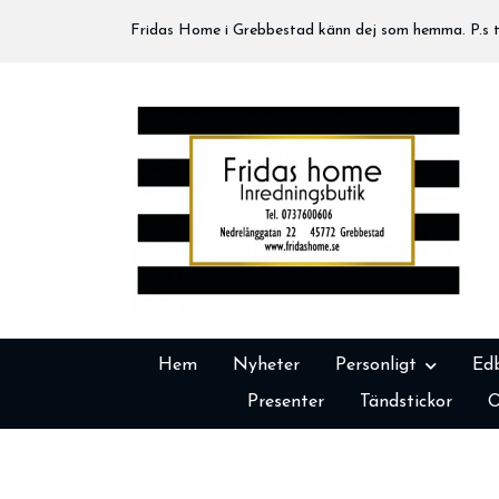
Fridas Home i Grebbestad känn dej som hemma. P.s tä
Hem
Nyheter
Personligt
Ed
Presenter
Tändstickor
O