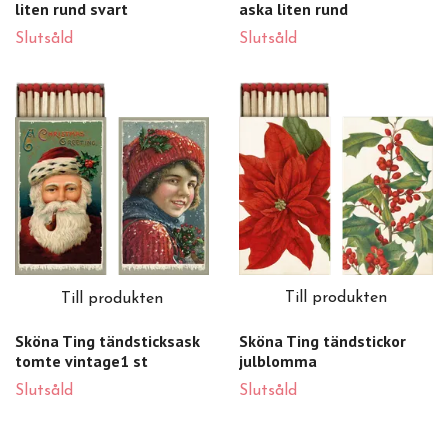
liten rund svart
aska liten rund
Slutsåld
Slutsåld
Till produkten
Till produkten
Sköna Ting tändstickor
Sköna Ting tändsticksask
julblomma
tomte vintage1 st
Slutsåld
Slutsåld