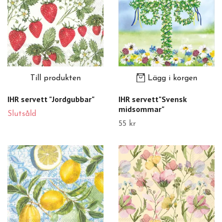
Till produkten
Lägg i korgen
IHR servett "Jordgubbar"
IHR servett"Svensk
midsommar"
Slutsåld
55 kr