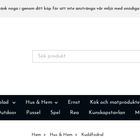
nk noga i genom ditt köp för att inte anstränga vår miljö med onödiga 
blad
Hus & Hem
Ernst
Kök och matprodukte
utdoor
Pussel
Spel
Rea
Kunskapstavlan
M
Hem
Hus & Hem
Kuddfodral