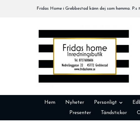
Fridas Home i Grebbestad känn dej som hemma. P.s tä
Hem
Nyheter
Personligt
Ed
Presenter
Tändstickor
O