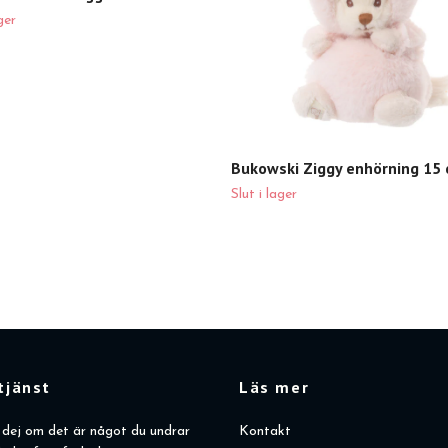
ger
Bukowski Ziggy enhörning 15
Slut i lager
tjänst
Läs mer
dej om det är något du undrar
Kontakt