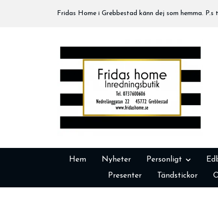
Fridas Home i Grebbestad känn dej som hemma. P.s tä
Hem
Nyheter
Personligt
Ed
Presenter
Tändstickor
O