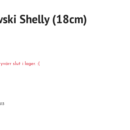
ski Shelly (18cm)
värr slut i lager. :(
513