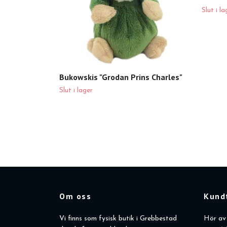
Slut i la
Bukowskis "Grodan Prins Charles"
Slut i lager
Om oss
Kund
Vi finns som fysisk butik i Grebbestad
Hör av 