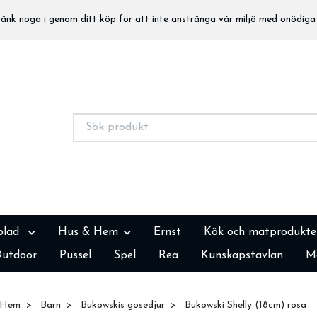
nk noga i genom ditt köp för att inte anstränga vår miljö med onödiga 
blad
Hus & Hem
Ernst
Kök och matprodukte
utdoor
Pussel
Spel
Rea
Kunskapstavlan
M
Hem
Barn
Bukowskis gosedjur
Bukowski Shelly (18cm) rosa