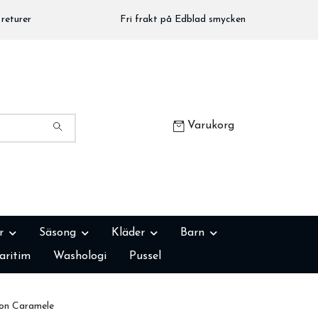
returer
Fri frakt på Edblad smycken
Varukorg
r
Säsong
Kläder
Barn
aritim
Washologi
Pussel
ron Caramele