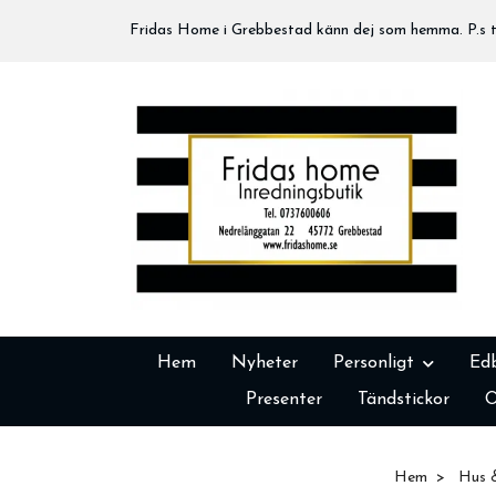
Fridas Home i Grebbestad känn dej som hemma. P.s tä
Hem
Nyheter
Personligt
Ed
Presenter
Tändstickor
O
Hem
Hus 