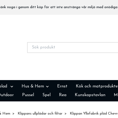
nk noga i genom ditt köp för att inte anstränga vår miljö med onödiga 
blad
Hus & Hem
Ernst
Kök och matprodukte
utdoor
Pussel
Spel
Rea
Kunskapstavlan
M
& Hem
Klippans ullplädar och filtar
Klippan Yllefabrik pläd Chev