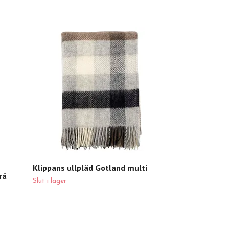
Klippans ullp
895 kr
Klippans ullpläd Gotland multi
rå
Slut i lager