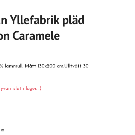
n Yllefabrik pläd
on Caramele
0% lammull. Mått 130x200 cm.Ulltvätt 30
värr slut i lager. :(
918