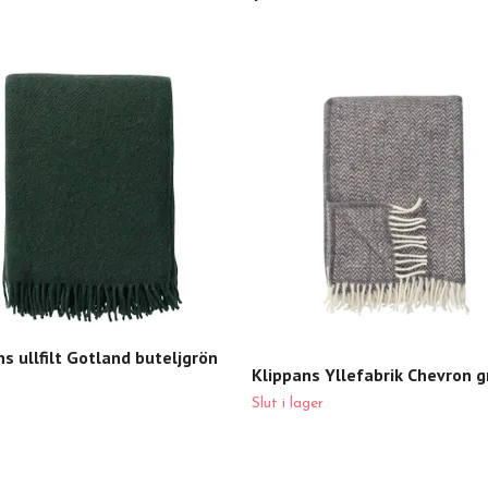
s ullfilt Gotland buteljgrön
Klippans Yllefabrik Chevron g
Slut i lager