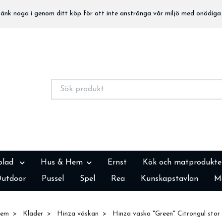
nk noga i genom ditt köp för att inte anstränga vår miljö med onödiga 
blad
Hus & Hem
Ernst
Kök och matprodukte
utdoor
Pussel
Spel
Rea
Kunskapstavlan
M
em
Kläder
Hinza väskan
Hinza väska "Green" Citrongul stor