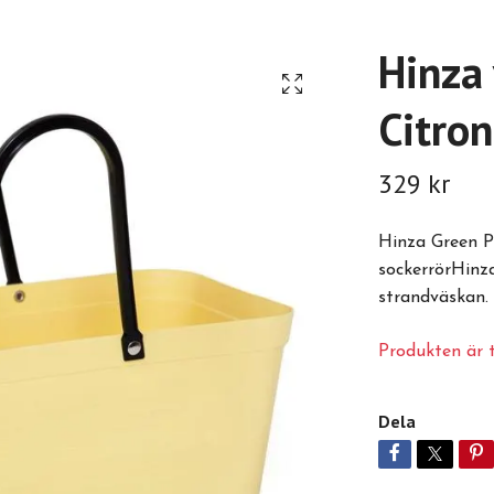
Hinza
Citron
329 kr
Hinza Green Pl
sockerrörHinz
strandväskan.
Produkten är ty
Dela