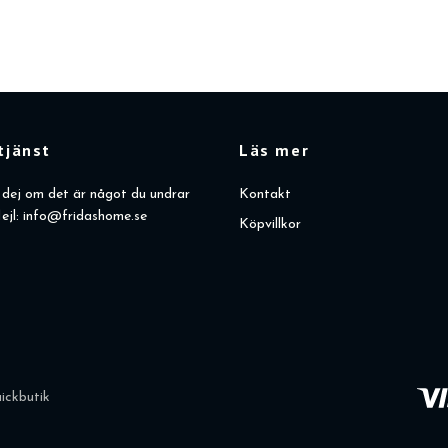
tjänst
Läs mer
dej om det är något du undrar
Kontakt
ejl:
info@fridashome.se
Köpvillkor
ickbutik