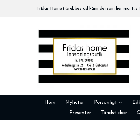
Fridas Home i Grebbestad känn dej som hemma. P.s tä
Hem
Nyheter
Personligt
Ed
Presenter
Tändstickor
O
H