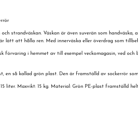
errör
och strandväskan. Väskan är även suverän som handväska, att 
 är lätt att hålla ren. Med innerväska eller överdrag som till
sk förvaring i hemmet av till exempel veckomagasin, ved och b
 en så kallad grön plast. Den är framställd av sockerrör som
15 liter. Maxvikt: 15 kg. Material: Grön PE-plast framställd helt