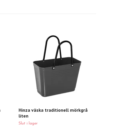
Hinza cykelvä
Slut i lager
n
Hinza väska traditionell mörkgrå
liten
Slut i lager