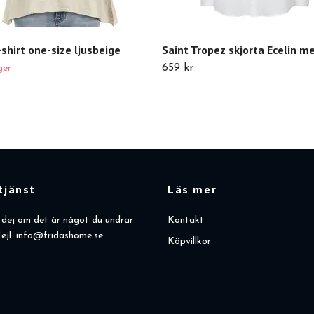
-shirt one-size ljusbeige
Saint Tropez skjorta Ecelin 
659 kr
ger
tjänst
Läs mer
dej om det är något du undrar
Kontakt
ejl:
info@fridashome.se
Köpvillkor