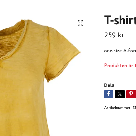
T-shir
259 kr
one-size A-fo
Produkten är ty
Dela
Artikelnummer:
1