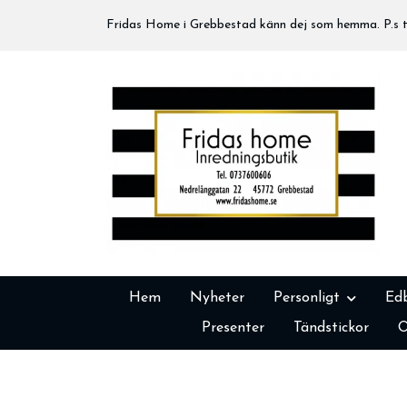
Fridas Home i Grebbestad känn dej som hemma. P.s tä
Hem
Nyheter
Personligt
Ed
Presenter
Tändstickor
O