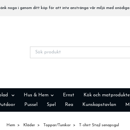
nk noga i genom ditt köp för att inte anstränga vår miljö med onödiga 
blad
Hus & Hem
Ernst
Kök och matprodukte
utdoor
Pussel
Spel
Rea
Kunskapstavlan
M
Hem
Kläder
Toppar/Tunikor
T-shirt Stajl senapsgul