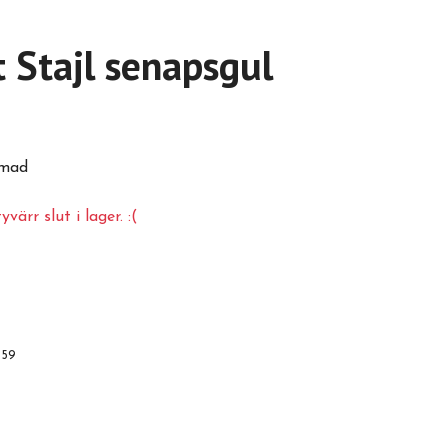
t Stajl senapsgul
rmad
värr slut i lager. :(
359