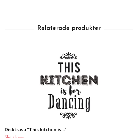
Disktrasa "This kitchen is..."
Slut i lager