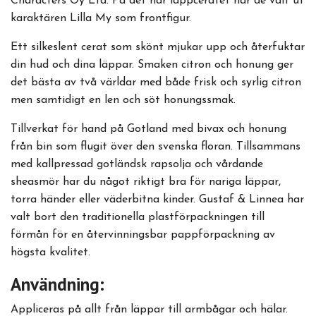
Characters Oy Ltd. På det här läppceratet har de valt ut
karaktären Lilla My som frontfigur.
Ett silkeslent cerat som skönt mjukar upp och återfuktar
din hud och dina läppar. Smaken citron och honung ger
det bästa av två världar med både frisk och syrlig citron
men samtidigt en len och söt honungssmak.
Tillverkat för hand på Gotland med bivax och honung
från bin som flugit över den svenska floran. Tillsammans
med kallpressad gotländsk rapsolja och vårdande
sheasmör har du något riktigt bra för nariga läppar,
torra händer eller väderbitna kinder. Gustaf & Linnea har
valt bort den traditionella plastförpackningen till
förmån för en återvinningsbar pappförpackning av
högsta kvalitet.
Användning:
Appliceras på allt från läppar till armbågar och hälar.