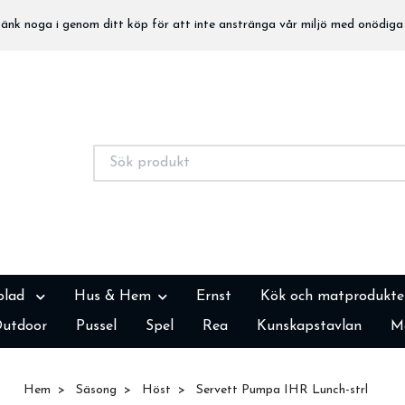
nk noga i genom ditt köp för att inte anstränga vår miljö med onödiga 
blad
Hus & Hem
Ernst
Kök och matprodukte
utdoor
Pussel
Spel
Rea
Kunskapstavlan
M
Hem
Säsong
Höst
Servett Pumpa IHR Lunch-strl