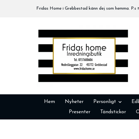
Fridas Home i Grebbestad känn dej som hemma. P.s tä
Hem
Nyheter
Personligt
Ed
Presenter
Tändstickor
O