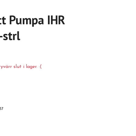
tt Pumpa IHR
strl
värr slut i lager. :(
57