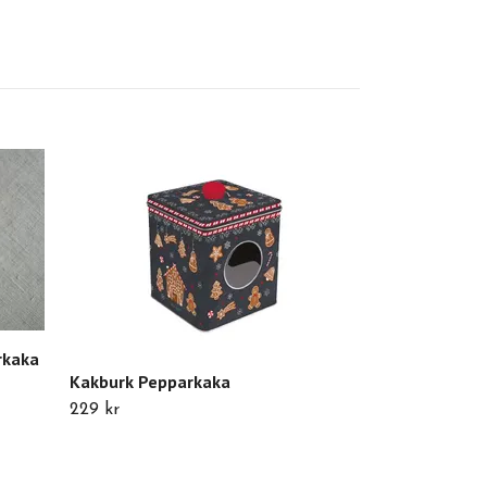
A lot decorati
cm
179 kr
rkaka
Kakburk Pepparkaka
229 kr