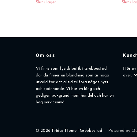
Slut i lager
Slut i la
Om oss
Kund
Vi finns som fysisk butik i Grebbestad
Hör av 
där du finner en blandning som är noga
över: M
utvald för att alltid tillföra något nytt
och spännande. Vi har en lång och
gedigen bakgrund inom handel och har en
hög servicenivå
© 2026 Fridas Home i Grebbestad
Powered by Qu