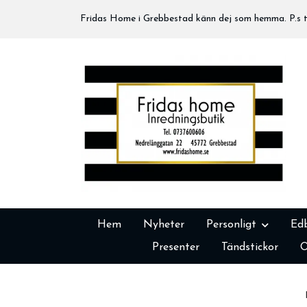
Fridas Home i Grebbestad känn dej som hemma. P.s tä
Hem
Nyheter
Personligt
Ed
Presenter
Tändstickor
O