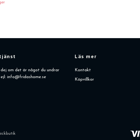
ger
tjänst
Läs mer
dej om det är något du undrar
Kontakt
ejl:
info@fridashome.se
Köpvillkor
ickbutik