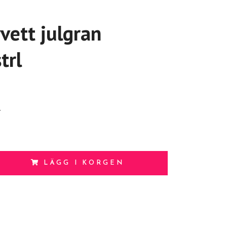
rvett julgran
trl
t
LÄGG I KORGEN