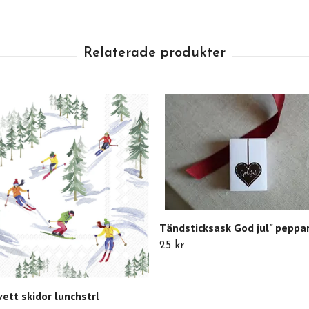
Tändsticksask God jul" peppa
25 kr
vett skidor lunchstrl