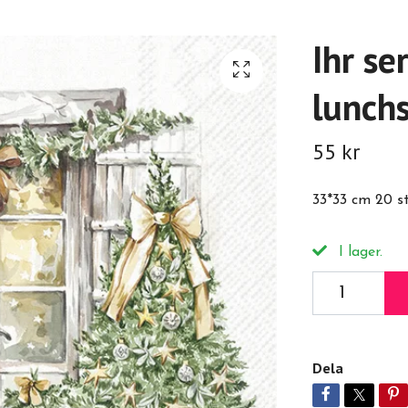
Ihr se
lunchs
55 kr
33*33 cm 20 s
I lager.
Dela