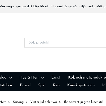
nk noga i genom ditt köp för att inte anstränga vår miljö med onödiga 
blad
Hus & Hem
Ernst
Kök och matprodukte
utdoor
Pussel
Spel
Rea
Kunskapstavlan
M
Hem
Säsong
Vinter,Jul och nyår
Ihr servett julgran lunchstrl