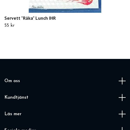
Servett "Räka" Lunch IHR
55 kr
Om oss
Kundtjänst
Läs mer