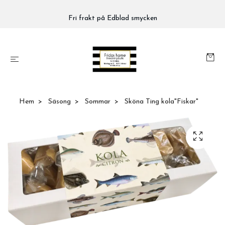
Fri frakt på Edblad smycken
Hem
Säsong
Sommar
Sköna Ting kola"Fiskar"