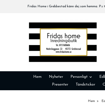
Fridas Home i Grebbestad känn dej som hemma. P.s tä
Hem
Nyheter
Personligt
Ed
Presenter
Tändstickor
O
Hem
Ed