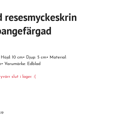
d resesmyckeskrin
angefärgad
Höjd: 10 cm• Djup: 5 cm• Material:
n• Varumärke: Edblad
värr slut i lager. :(
619