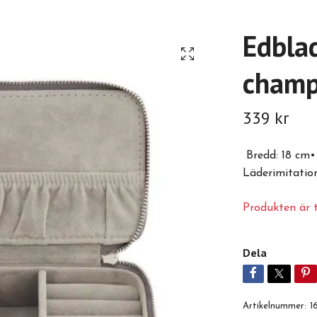
Edbla
champ
339 kr
Bredd: 18 cm• 
Läderimitatio
Produkten är ty
Dela
Artikelnummer:
1