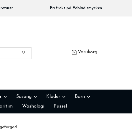
returer
Fri frakt på Edblad smycken
Varukorg
r
Säsong
Kläder
Barn
aritim
Washologi
Pussel
ngefärgad