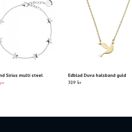
d Sirius multi steel
Edblad Duva halsband guld
329 kr
ger