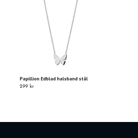
Edblad Hoops 
Slut i lager
Papillion Edblad halsband stål
299 kr