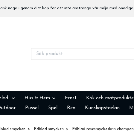
nk noga i genom ditt köp för att inte anstränga vår miljö med onödiga 
blad
Hus & Hem
Ernst
Kök och matprodukte
utdoor
Pussel
Spel
Rea
Kunskapstavlan
M
blad smycken
Edblad smycken
Edblad resesmyckeskrin champa