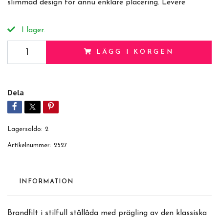
slimmad design för ännu enklare placering. Levere
I lager.
LÄGG I KORGEN
Dela
Lagersaldo:
2
Artikelnummer:
2527
INFORMATION
Brandfilt i stilfull stållåda med prägling av den klassiska