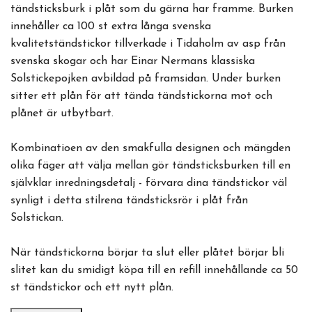
tändsticksburk i plåt som du gärna har framme. Burken
innehåller ca 100 st extra långa svenska
kvalitetständstickor tillverkade i Tidaholm av asp från
svenska skogar och har Einar Nermans klassiska
Solstickepojken avbildad på framsidan. Under burken
sitter ett plån för att tända tändstickorna mot och
plånet är utbytbart.
Kombinatioen av den smakfulla designen och mängden
olika fäger att välja mellan gör tändsticksburken till en
självklar inredningsdetalj - förvara dina tändstickor väl
synligt i detta stilrena tändsticksrör i plåt från
Solstickan.
När tändstickorna börjar ta slut eller plåtet börjar bli
slitet kan du smidigt köpa till en refill innehållande ca 50
st tändstickor och ett nytt plån.