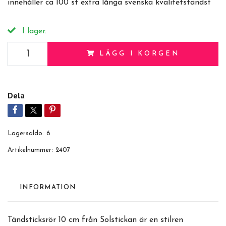
innehåller ca 100 st extra långa svenska kvalitetständst
I lager.
LÄGG I KORGEN
Dela
Lagersaldo:
6
Artikelnummer:
2407
INFORMATION
Tändsticksrör 10 cm från Solstickan är en stilren