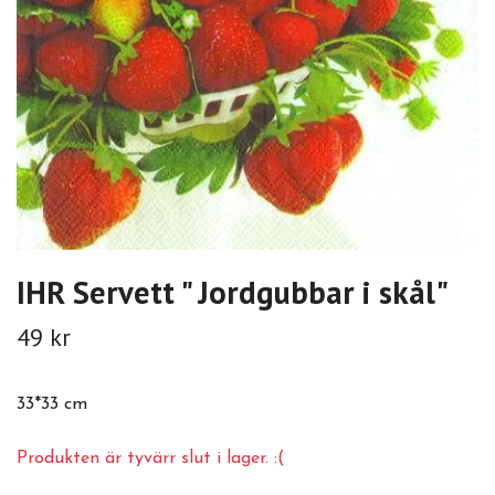
IHR Servett " Jordgubbar i skål"
49 kr
33*33 cm
Produkten är tyvärr slut i lager. :(