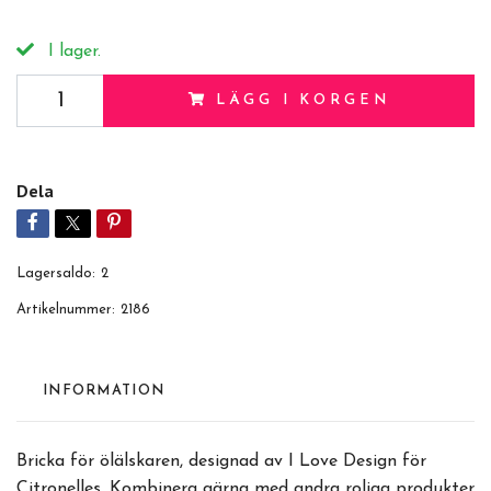
I lager.
LÄGG I KORGEN
Dela
Lagersaldo:
2
Artikelnummer:
2186
INFORMATION
Bricka för ölälskaren, designad av I Love Design för
Citronelles. Kombinera gärna med andra roliga produkter