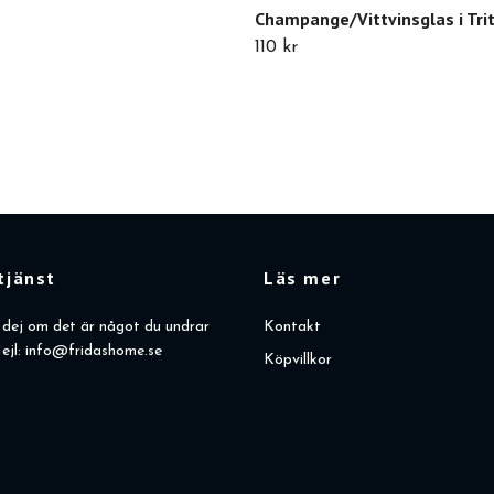
Champange/Vittvinsglas i Tri
110 kr
tjänst
Läs mer
dej om det är något du undrar
Kontakt
ejl:
info@fridashome.se
Köpvillkor