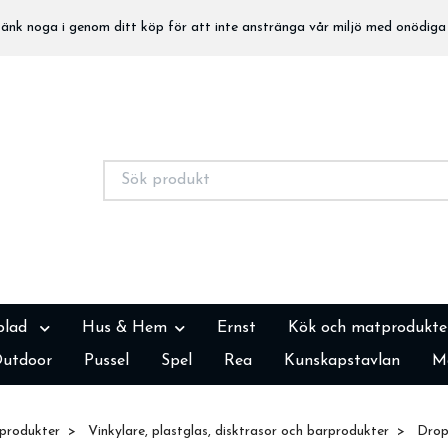
nk noga i genom ditt köp för att inte anstränga vår miljö med onödiga 
blad
Hus & Hem
Ernst
Kök och matprodukte
utdoor
Pussel
Spel
Rea
Kunskapstavlan
M
produkter
Vinkylare, plastglas, disktrasor och barprodukter
Dropp