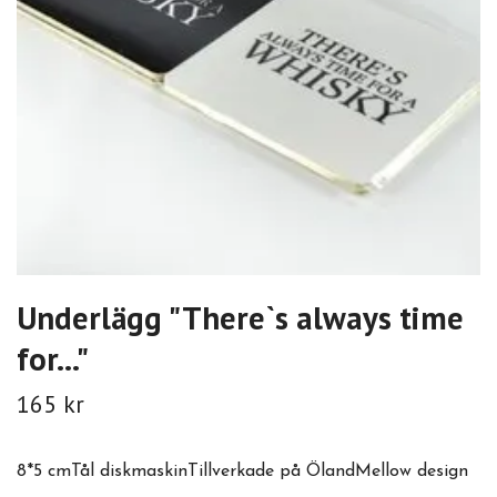
Underlägg "There`s always time
for..."
165 kr
8*5 cmTål diskmaskinTillverkade på ÖlandMellow design