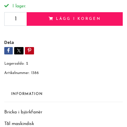
I lager.
LÄGG I KORGEN
Dela
Lagersaldo:
2
Artikelnummer:
1386
INFORMATION
Bricka i björkfanèr
Tål maskindisk